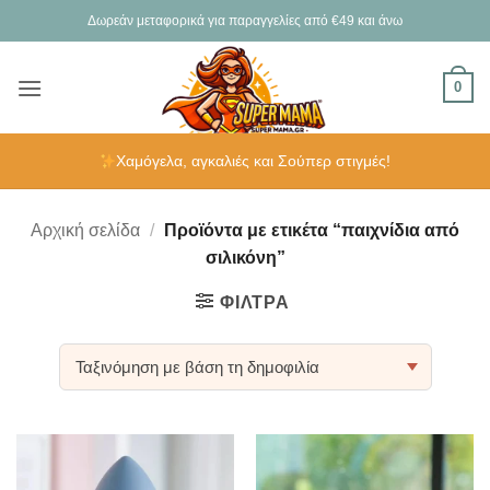
Μετάβαση
Δωρεάν μεταφορικά για παραγγελίες από €49 και άνω
στο
περιεχόμενο
0
Χαμόγελα, αγκαλιές και Σούπερ στιγμές!
Αρχική σελίδα
/
Προϊόντα με ετικέτα “παιχνίδια από
σιλικόνη”
ΦΊΛΤΡΑ