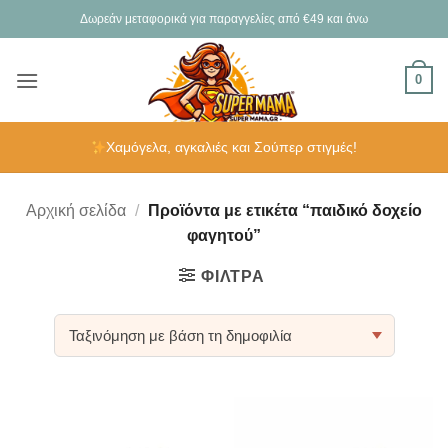
Μετάβαση
Δωρεάν μεταφορικά για παραγγελίες από €49 και άνω
στο
περιεχόμενο
0
Χαμόγελα, αγκαλιές και Σούπερ στιγμές!
Αρχική σελίδα
/
Προϊόντα με ετικέτα “παιδικό δοχείο
φαγητού”
ΦΊΛΤΡΑ