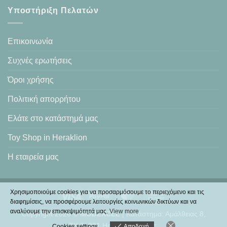
Υποστήριξη Πελατών
Επικοινωνία
Συχνές ερωτήσεις
Όροι χρήσης
Πολιτική απορρήτου
Ελάτε στο κατάστημά μας
Toy Shop in Heraklion
Η εταιρεία μας
Χρησιμοποιούμε cookies για να προσαρμόσουμε το περιεχόμενο και τις
Visa
PayPal
MasterCard
Cash
διαφημίσεις, να προσφέρουμε λειτουργίες κοινωνικών δικτύων και να
On
αναλύουμε την επισκεψιμότητά μας.
View more
Copyright 2026 ©
MODEXCEL
| Κατάστημα: Αμάλθειας 8,
Delivery
ΤΚ.71201 Ηράκλειο Κρήτης.
Cookies settings
Αποδοχή