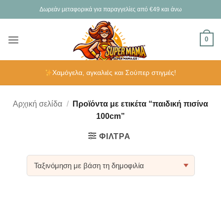
Μετάβαση
Δωρεάν μεταφορικά για παραγγελίες από €49 και άνω
στο
περιεχόμενο
0
Χαμόγελα, αγκαλιές και Σούπερ στιγμές!
Αρχική σελίδα
/
Προϊόντα με ετικέτα “παιδική πισίνα
100cm”
ΦΊΛΤΡΑ