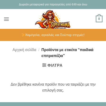
Μετάβαση
Δωρεάν μεταφορικά για παραγγελίες από €49 και άνω
στο
περιεχόμενο
0
Χαμόγελα, αγκαλιές και Σούπερ στιγμές!
Αρχική σελίδα
/
Προϊόντα με ετικέτα “παιδικά
επιτραπέζια”
ΦΊΛΤΡΑ
Δεν βρέθηκε κανένα προϊόν που να ταιριάζει με την
επιλογή σας.