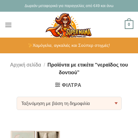
Μετάβαση
Δωρεάν μεταφορικά για παραγγελίες από €49 και άνω
στο
περιεχόμενο
0
Χαμόγελα, αγκαλιές και Σούπερ στιγμές!
Αρχική σελίδα
/
Προϊόντα με ετικέτα “νεραϊδος του
δοντιού”
ΦΊΛΤΡΑ