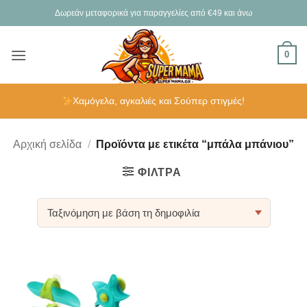
Μετάβαση
Δωρεάν μεταφορικά για παραγγελίες από €49 και άνω
στο
περιεχόμενο
0
Χαμόγελα, αγκαλιές και Σούπερ στιγμές!
Αρχική σελίδα
/
Προϊόντα με ετικέτα “μπάλα μπάνιου”
ΦΊΛΤΡΑ