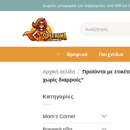
Μετάβαση
Δωρεάν μεταφορικά για παραγγελίες από €49 και
στο
περιεχόμενο
Αναζήτηση
για:
Βρεφικά
Παιχνίδια
☆
Αρχική σελίδα
/
Προϊόντα με ετικέτ
χωρίς διαρροές”
Κατηγορίες
Mom’s Corner
Βρεφικά είδη