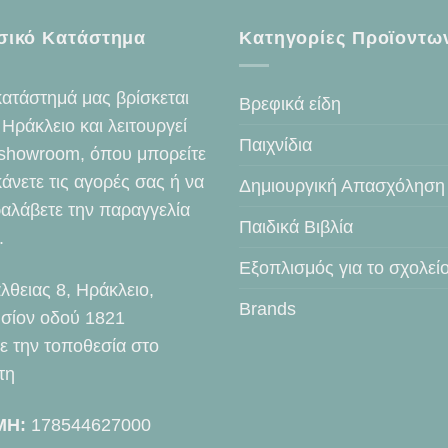
σικό Κατάστημα
Κατηγορίες Προϊοντω
κατάστημά μας βρίσκεται
Βρεφικά είδη
 Ηράκλειο και λειτουργεί
Παιχνίδια
showroom, όπου μπορείτε
κάνετε τις αγορές σας ή να
Δημιουργική Απασχόληση
αλάβετε την παραγγελία
Παιδικά Βιβλία
.
Εξοπλισμός για το σχολεί
λθειας 8, Ηράκλειο,
Brands
σίον οδού 1821
τε την τοποθεσία στο
τη
ΜΗ:
178544627000