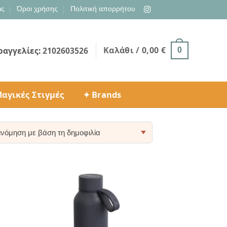
ις
Όροι χρήσης
Πολιτική απορρήτου
Καλάθι /
0,00
€
ραγγελίες:
2102603526
0
αγικές Στιγμές
✦ Brands
ty