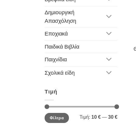
Δημιουργική
Απασχόληση
Εποχιακά
Παιδικά Βιβλία
Θ
Παιχνίδια
Σχολικά είδη
Τιμή
Ελάχιστη
Μέγιστη
Τιμή:
10 €
—
30 €
Φίλτρα
τιμή
τιμή