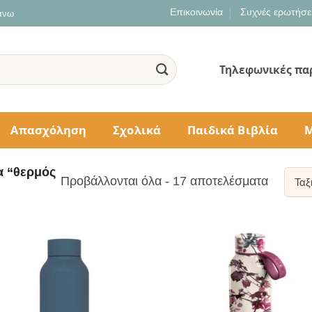
Επικοινωνία
Συχνές ερωτήσε
 άνω
Τηλεφωνικές πα
Απασχόληση
Σχολικά
Παιδικά Βιβλία
Μ
α “θερμός
Sorted
Προβάλλονται όλα - 17 αποτελέσματα
by
populari