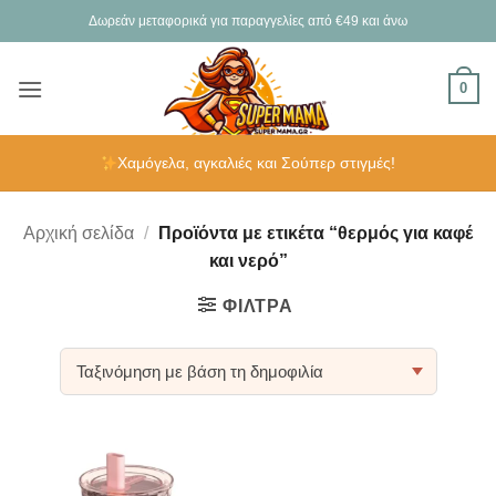
Μετάβαση
Δωρεάν μεταφορικά για παραγγελίες από €49 και άνω
στο
περιεχόμενο
0
Χαμόγελα, αγκαλιές και Σούπερ στιγμές!
Αρχική σελίδα
/
Προϊόντα με ετικέτα “θερμός για καφέ
και νερό”
ΦΊΛΤΡΑ