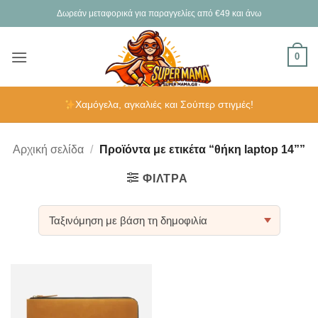
Μετάβαση
Δωρεάν μεταφορικά για παραγγελίες από €49 και άνω
στο
περιεχόμενο
0
Χαμόγελα, αγκαλιές και Σούπερ στιγμές!
Αρχική σελίδα
/
Προϊόντα με ετικέτα “θήκη laptop 14””
ΦΊΛΤΡΑ