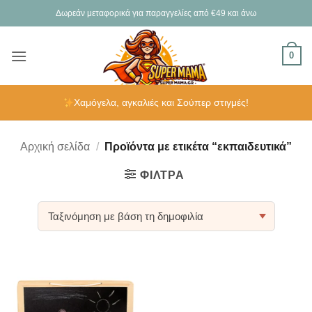
Μετάβαση
Δωρεάν μεταφορικά για παραγγελίες από €49 και άνω
στο
περιεχόμενο
0
Χαμόγελα, αγκαλιές και Σούπερ στιγμές!
Αρχική σελίδα
/
Προϊόντα με ετικέτα “εκπαιδευτικά”
ΦΊΛΤΡΑ