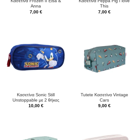
Κασετίνα Frozen II Εlsa &
Κασετίνα Peppa Pig I love
Anna
This
7,00
€
7,00
€
Κασετίνα Sonic Still
Tutete Κασετίνα Vintage
Unstoppable με 2 θήκες
Cars
10,00
€
9,00
€