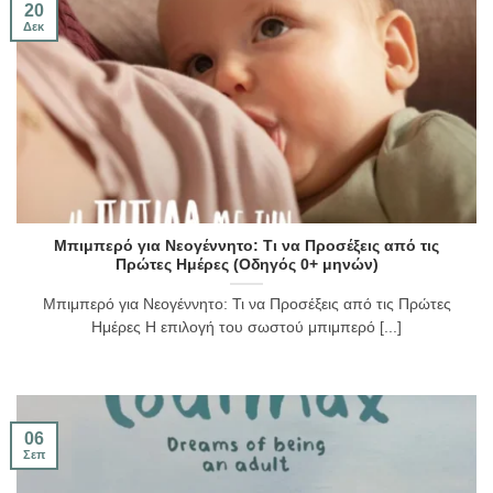
20
Δεκ
Μπιμπερό για Νεογέννητο: Τι να Προσέξεις από τις
Πρώτες Ημέρες (Οδηγός 0+ μηνών)
Μπιμπερό για Νεογέννητο: Τι να Προσέξεις από τις Πρώτες
Ημέρες Η επιλογή του σωστού μπιμπερό [...]
06
Σεπ