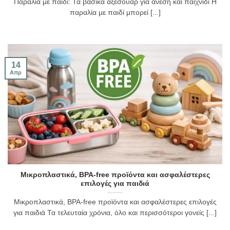
Παραλία με παιδί: Τα βασικά αξεσουάρ για άνεση και παιχνίδι Η
παραλία με παιδί μπορεί [...]
14
Απρ
Μικροπλαστικά, BPA-free προϊόντα και ασφαλέστερες
επιλογές για παιδιά
Μικροπλαστικά, BPA-free προϊόντα και ασφαλέστερες επιλογές
για παιδιά Τα τελευταία χρόνια, όλο και περισσότεροι γονείς [...]