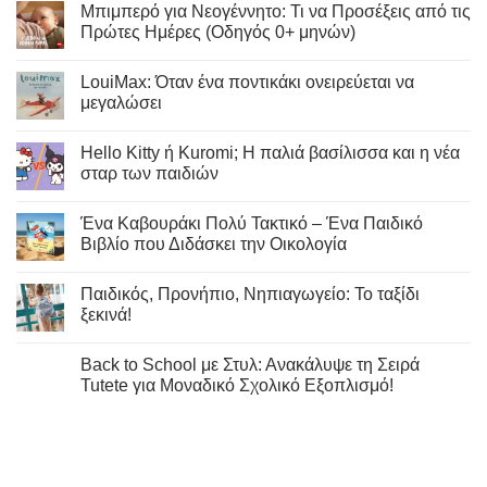
Μπιμπερό για Νεογέννητο: Τι να Προσέξεις από τις
και
προϊόντα
σχόλια
παιχνίδι
και
στο
Πρώτες Ημέρες (Οδηγός 0+ μηνών)
ασφαλέστερες
Ζωγραφική
επιλογές
για
Δεν
για
Παιδιά:
υπάρχουν
LouiMax: Όταν ένα ποντικάκι ονειρεύεται να
παιδιά
Ιδέες,
σχόλια
Υλικά
στο
μεγαλώσει
και
Μπιμπερό
Δημιουργικές
για
Δεν
Δραστηριότητες
Νεογέννητο:
υπάρχουν
Hello Kitty ή Kuromi; Η παλιά βασίλισσα και η νέα
Τι
σχόλια
να
στο
σταρ των παιδιών
Προσέξεις
LouiMax:
από
Όταν
Δεν
τις
ένα
υπάρχουν
Ένα Καβουράκι Πολύ Τακτικό – Ένα Παιδικό
Πρώτες
ποντικάκι
σχόλια
Ημέρες
ονειρεύεται
στο
Βιβλίο που Διδάσκει την Οικολογία
(Οδηγός
να
Hello
0+
μεγαλώσει
Kitty
Δεν
μηνών)
ή
υπάρχουν
Παιδικός, Προνήπιο, Νηπιαγωγείο: Το ταξίδι
Kuromi;
σχόλια
Η
στο
ξεκινά!
παλιά
Ένα
βασίλισσα
Καβουράκι
Δεν
και
Πολύ
υπάρχουν
Back to School με Στυλ: Ανακάλυψε τη Σειρά
η
Τακτικό
σχόλια
νέα
–
στο
Tutete για Μοναδικό Σχολικό Εξοπλισμό!
σταρ
Ένα
Παιδικός,
των
Παιδικό
Προνήπιο,
Δεν
παιδιών
Βιβλίο
Νηπιαγωγείο:
υπάρχουν
που
Το
σχόλια
Διδάσκει
ταξίδι
στο
την
ξεκινά!
Back
Οικολογία
to