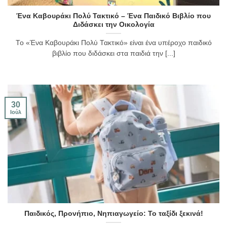
Ένα Καβουράκι Πολύ Τακτικό – Ένα Παιδικό Βιβλίο που
Διδάσκει την Οικολογία
Το «Ένα Καβουράκι Πολύ Τακτικό» είναι ένα υπέροχο παιδικό
βιβλίο που διδάσκει στα παιδιά την [...]
30
Ιούλ
Παιδικός, Προνήπιο, Νηπιαγωγείο: Το ταξίδι ξεκινά!