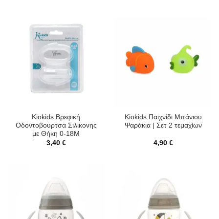
Kiokids Βρεφική
Kiokids Παιχνίδι Μπάνιου
Οδοντοβουρτσα Σιλικονης
Ψαράκια | Σετ 2 τεμαχίων
με Θήκη 0-18Μ
3,40
€
4,90
€