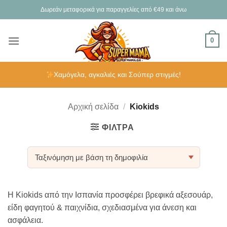
Μετάβαση
Δωρεάν μεταφορικά για παραγγελίες από €49 και άνω
στο
περιεχόμενο
0
Χαμόγελα, αγκαλιές και Σούπερ στιγμές!
Αρχική σελίδα
/
Kiokids
ΦΊΛΤΡΑ
Η Kiokids από την Ισπανία προσφέρει βρεφικά αξεσουάρ,
είδη φαγητού & παιχνίδια, σχεδιασμένα για άνεση και
ασφάλεια.