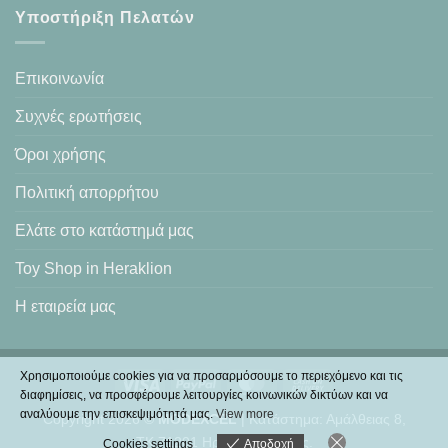
Υποστήριξη Πελατών
Επικοινωνία
Συχνές ερωτήσεις
Όροι χρήσης
Πολιτική απορρήτου
Ελάτε στο κατάστημά μας
Toy Shop in Heraklion
Η εταιρεία μας
Χρησιμοποιούμε cookies για να προσαρμόσουμε το περιεχόμενο και τις
Visa
PayPal
MasterCard
Cash
διαφημίσεις, να προσφέρουμε λειτουργίες κοινωνικών δικτύων και να
On
αναλύουμε την επισκεψιμότητά μας.
View more
Copyright 2026 ©
MODEXCEL
| Κατάστημα: Αμάλθειας 8,
Delivery
ΤΚ.71201 Ηράκλειο Κρήτης.
Cookies settings
Αποδοχή