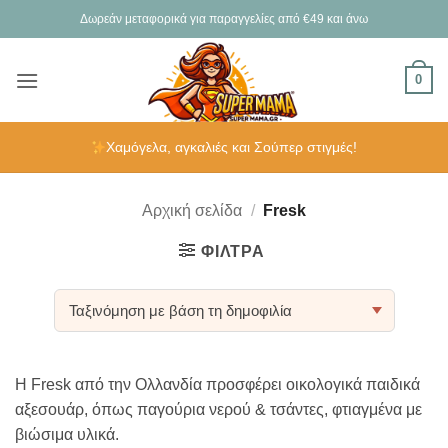
Μετάβαση
Δωρεάν μεταφορικά για παραγγελίες από €49 και άνω
στο
περιεχόμενο
0
Χαμόγελα, αγκαλιές και Σούπερ στιγμές!
Αρχική σελίδα
/
Fresk
ΦΊΛΤΡΑ
Η Fresk από την Ολλανδία προσφέρει οικολογικά παιδικά
αξεσουάρ, όπως παγούρια νερού & τσάντες, φτιαγμένα με
βιώσιμα υλικά.