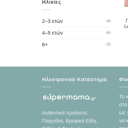
Ηλικίες
2–3 ετών
Π
(4)
L
4–5 ετών
(4)
6+
(3)
Ηλεκτρονικό Κατάστημα
Φυ
Το 
στο
ως 
Αυθεντικά προϊόντα:
να 
Παιχνίδια, Βρεφικά Είδη,