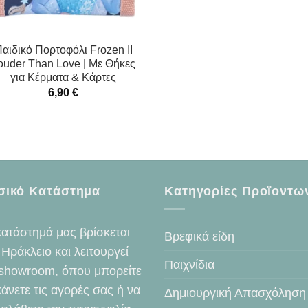
αιδικό Πορτοφόλι Frozen II
ouder Than Love | Με Θήκες
για Κέρματα & Κάρτες
6,90
€
σικό Κατάστημα
Κατηγορίες Προϊοντω
κατάστημά μας βρίσκεται
Βρεφικά είδη
 Ηράκλειο και λειτουργεί
Παιχνίδια
showroom, όπου μπορείτε
κάνετε τις αγορές σας ή να
Δημιουργική Απασχόληση