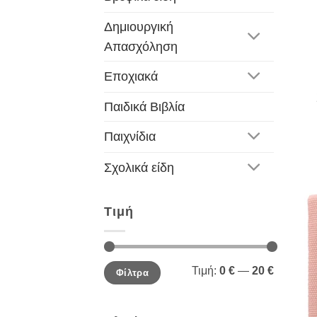
Δημιουργική
Απασχόληση
Εποχιακά
Παιδικά Βιβλία
Παιχνίδια
Σχολικά είδη
Τιμή
Ελάχιστη
Μέγιστη
Τιμή:
0 €
—
20 €
Φίλτρα
τιμή
τιμή