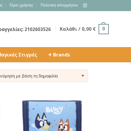
ις
Όροι χρήσης
Πολιτική απορρήτου
Καλάθι /
0,00
€
ραγγελίες:
2102603526
0
αγικές Στιγμές
✦ Brands
ty