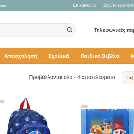
Επικοινωνία
Συχνές ερωτήσε
 άνω
Τηλεφωνικές πα
Απασχόληση
Σχολικά
Παιδικά Βιβλία
Μ
Sorted
Προβάλλονται όλα - 4 αποτελέσματα
by
populari