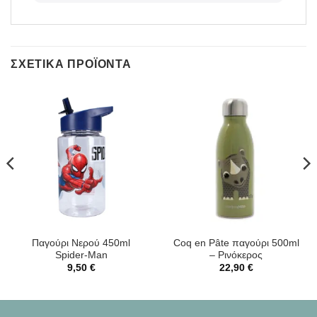
ΣΧΕΤΙΚΆ ΠΡΟΪΌΝΤΑ
Παγούρι Νερού 450ml
Coq en Pâte παγούρι 500ml
Spider-Man
– Ρινόκερος
9,50
€
22,90
€