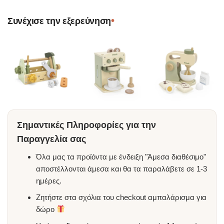
•
Συνέχισε την εξερεύνηση
Σημαντικές Πληροφορίες για την
Παραγγελία σας
Όλα μας τα προϊόντα με ένδειξη "Άμεσα διαθέσιμο"
αποστέλλονται άμεσα και θα τα παραλάβετε σε 1-3
ημέρες.
Ζητήστε στα σχόλια του checkout αμπαλάρισμα για
δώρο