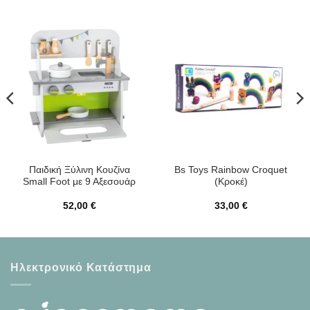
Παιδική Ξύλινη Κουζίνα
Bs Toys Rainbow Croquet
Small Foot με 9 Αξεσουάρ
(Κροκέ)
52,00
€
33,00
€
α
Ηλεκτρονικό Κατάστημα