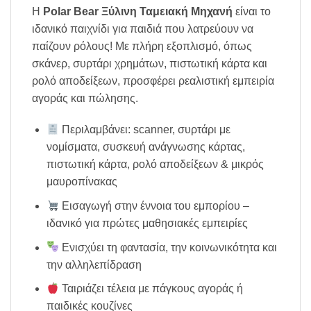
Η
Polar Bear Ξύλινη Ταμειακή Μηχανή
είναι το
ιδανικό παιχνίδι για παιδιά που λατρεύουν να
παίζουν ρόλους! Με πλήρη εξοπλισμό, όπως
σκάνερ, συρτάρι χρημάτων, πιστωτική κάρτα και
ρολό αποδείξεων, προσφέρει ρεαλιστική εμπειρία
αγοράς και πώλησης.
Περιλαμβάνει: scanner, συρτάρι με
νομίσματα, συσκευή ανάγνωσης κάρτας,
πιστωτική κάρτα, ρολό αποδείξεων & μικρός
μαυροπίνακας
Εισαγωγή στην έννοια του εμπορίου –
ιδανικό για πρώτες μαθησιακές εμπειρίες
Ενισχύει τη φαντασία, την κοινωνικότητα και
την αλληλεπίδραση
Ταιριάζει τέλεια με πάγκους αγοράς ή
παιδικές κουζίνες