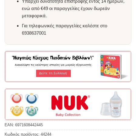
Υπάρχει δυνατότητα επιστροφής εντός 14 ημερών,
ενώ από €49 οι παραγγελίες έχουν δωρεάν
μεταφορικά.
Για τηλεφωνικές παραγγελίες καλέστε στο
6938637001
EAN:
6971608442445
Κωδικός προϊόντος:
44244