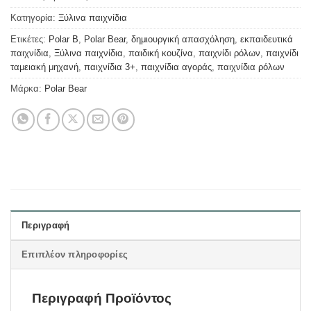
Κατηγορία:
Ξύλινα παιχνίδια
Ετικέτες:
Polar B
,
Polar Bear
,
δημιουργική απασχόληση
,
εκπαιδευτικά
παιχνίδια
,
Ξύλινα παιχνίδια
,
παιδική κουζίνα
,
παιχνίδι ρόλων
,
παιχνίδι
ταμειακή μηχανή
,
παιχνίδια 3+
,
παιχνίδια αγοράς
,
παιχνίδια ρόλων
Μάρκα:
Polar Bear
Περιγραφή
Επιπλέον πληροφορίες
Περιγραφή Προϊόντος