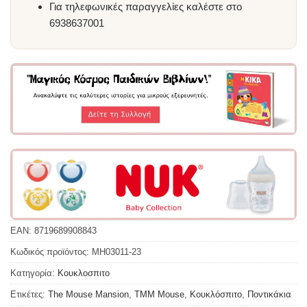
Για τηλεφωνικές παραγγελίες καλέστε στο
6938637001
EAN:
8719689908843
Κωδικός προϊόντος:
MH03011-23
Κατηγορία:
Κουκλoσπιτο
Ετικέτες:
The Mouse Mansion
,
TMM Mouse
,
Κουκλόσπιτο
,
Ποντικάκια