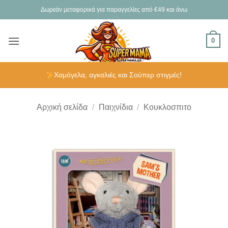
Μετάβαση
Δωρεάν μεταφορικά για παραγγελίες από €49 και άνω
στο
περιεχόμενο
0
Χαμόγελα, αγκαλιές και Σούπερ στιγμές!
Αρχική σελίδα
/
Παιχνίδια
/
Κουκλoσπιτο