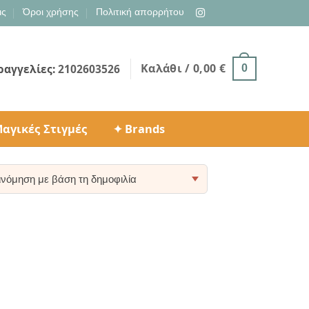
ις
Όροι χρήσης
Πολιτική απορρήτου
Καλάθι /
0,00
€
ραγγελίες:
2102603526
0
αγικές Στιγμές
✦ Brands
ty