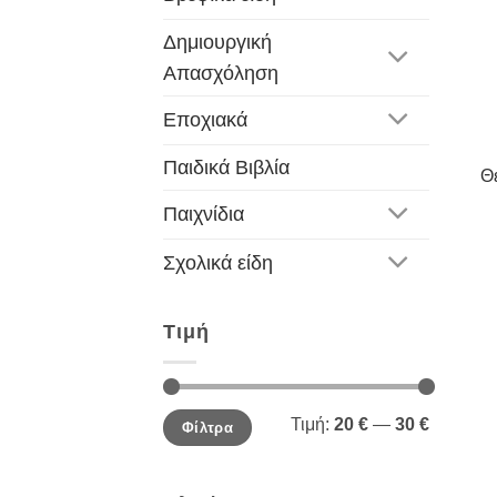
Δημιουργική
Απασχόληση
Εποχιακά
Παιδικά Βιβλία
Θ
Παιχνίδια
Σχολικά είδη
Τιμή
Ελάχιστη
Μέγιστη
Τιμή:
20 €
—
30 €
Φίλτρα
τιμή
τιμή