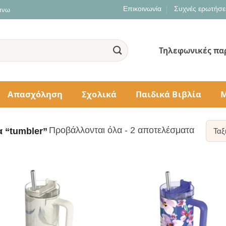
Επικοινωνία
Συχνές ερωτήσε
 άνω
Τηλεφωνικές πα
Απασχόληση
Σχολικά
Παιδικά Βιβλία
Μ
Sorted
Προβάλλονται όλα - 2 αποτελέσματα
α “tumbler”
by
populari