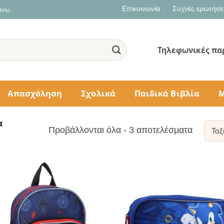
Επικοινωνία
Συχνές ερωτήσε
 άνω
Τηλεφωνικές πα
Απασχόληση
Σχολικά
Παιδικά Βιβλία
Μ
α
Sorted
Προβάλλονται όλα - 3 αποτελέσματα
by
populari