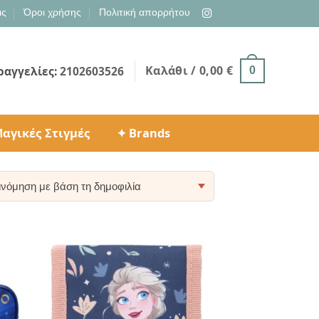
ις
Όροι χρήσης
Πολιτική απορρήτου
Καλάθι /
0,00
€
ραγγελίες:
2102603526
0
αγικές Στιγμές
✦ Brands
ty