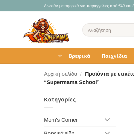
Μετάβαση
Δωρεάν μεταφορικά για παραγγελίες από €49 και
στο
περιεχόμενο
Αναζήτηση
για:
Βρεφικά
Παιχνίδια
☆
Αρχική σελίδα
/
Προϊόντα με ετικέτ
“Supermama School”
Κατηγορίες
Mom’s Corner
Βρεφικά είδη