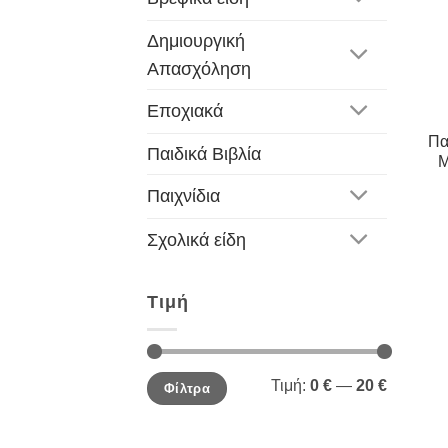
Δημιουργική
Απασχόληση
Εποχιακά
Πα
Παιδικά Βιβλία
M
Παιχνίδια
Σχολικά είδη
Τιμή
Ελάχιστη
Μέγιστη
Τιμή:
0 €
—
20 €
Φίλτρα
τιμή
τιμή