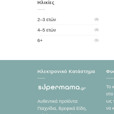
Ηλικίες
2–3 ετών
(3)
4–5 ετών
(3)
6+
(1)
Ηλεκτρονικό Κατάστημα
Φυ
Το 
στο
ως 
Αυθεντικά προϊόντα:
να 
Παιχνίδια, Βρεφικά Είδη,