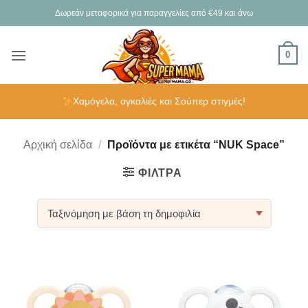
Μετάβαση
Δωρεάν μεταφορικά για παραγγελίες από €49 και άνω
στο
περιεχόμενο
0
Χαμόγελα, αγκαλιές και Σούπερ στιγμές!
Αρχική σελίδα
/
Προϊόντα με ετικέτα “NUK Space”
ΦΊΛΤΡΑ