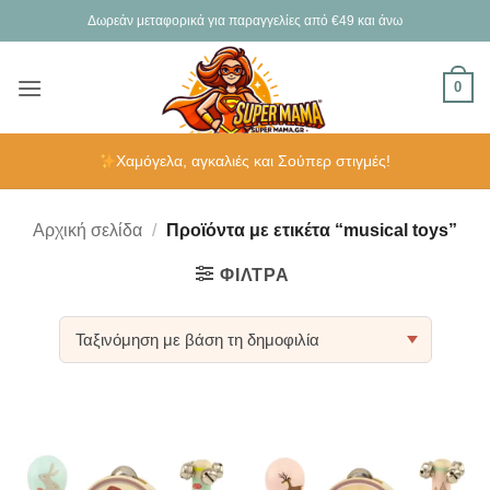
Μετάβαση
Δωρεάν μεταφορικά για παραγγελίες από €49 και άνω
στο
περιεχόμενο
0
Χαμόγελα, αγκαλιές και Σούπερ στιγμές!
Αρχική σελίδα
/
Προϊόντα με ετικέτα “musical toys”
ΦΊΛΤΡΑ