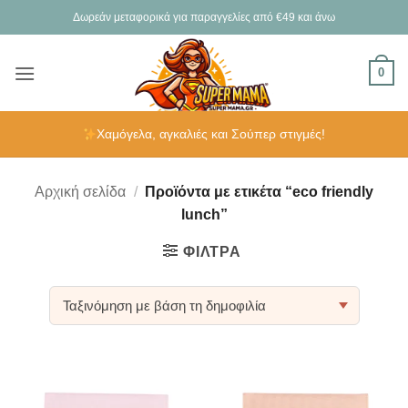
Μετάβαση
Δωρεάν μεταφορικά για παραγγελίες από €49 και άνω
στο
περιεχόμενο
0
Χαμόγελα, αγκαλιές και Σούπερ στιγμές!
Αρχική σελίδα
/
Προϊόντα με ετικέτα “eco friendly
lunch”
ΦΊΛΤΡΑ