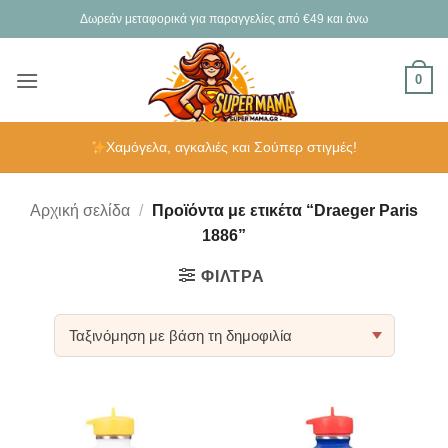
Μετάβαση
Δωρεάν μεταφορικά για παραγγελίες από €49 και άνω
στο
περιεχόμενο
0
Χαμόγελα, αγκαλιές και Σούπερ στιγμές!
Αρχική σελίδα
/
Προϊόντα με ετικέτα “Draeger Paris
1886”
ΦΊΛΤΡΑ