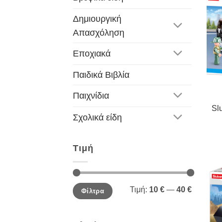
Δημιουργική
Απασχόληση
Εποχιακά
Παιδικά Βιβλία
Παιχνίδια
Sl
Σχολικά είδη
Τιμή
Ελάχιστη
Μέγιστη
Τιμή:
10 €
—
40 €
Φίλτρα
τιμή
τιμή