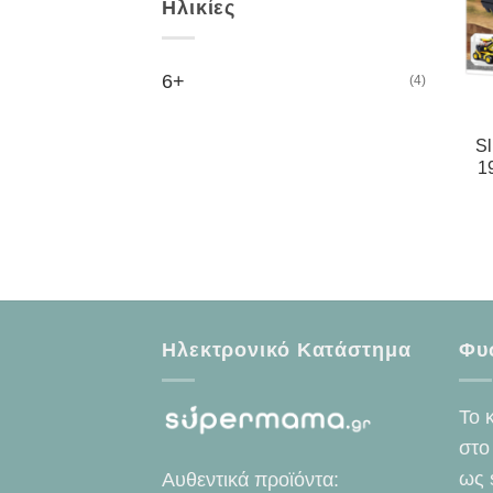
Ηλικίες
6+
(4)
Sl
1
Ηλεκτρονικό Κατάστημα
Φυ
Το 
στο
ως 
Αυθεντικά προϊόντα: