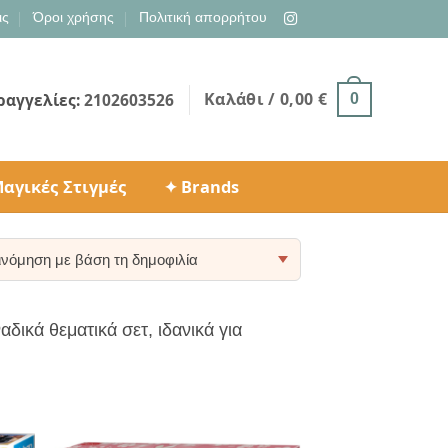
ις
Όροι χρήσης
Πολιτική απορρήτου
Καλάθι /
0,00
€
ραγγελίες:
2102603526
0
αγικές Στιγμές
✦ Brands
ty
ικά θεματικά σετ, ιδανικά για