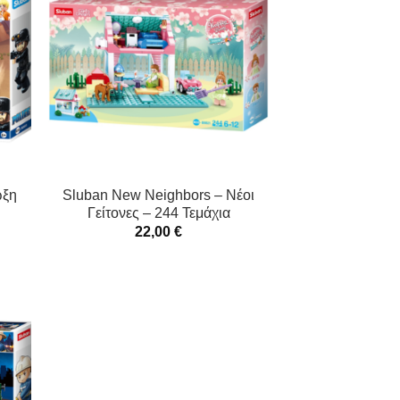
ωξη
Sluban New Neighbors – Νέοι
Γείτονες – 244 Τεμάχια
22,00
€