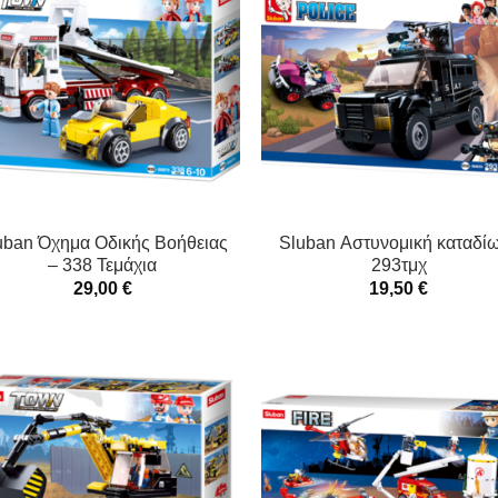
uban Όχημα Οδικής Βοήθειας
Sluban Αστυνομική καταδί
– 338 Τεμάχια
293τμχ
29,00
€
19,50
€