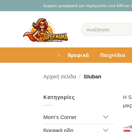
Μετάβαση
Δωρεάν μεταφορικά για παραγγελίες από €49 και
στο
περιεχόμενο
Αναζήτηση
για:
Βρεφικά
Παιχνίδια
☆
Αρχική σελίδα
/
Sluban
Κατηγορίες
Η S
μικ
Mom’s Corner
Βρεφικά είδη