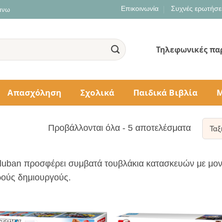
Επικοινωνία
Συχνές ερωτήσε
 άνω
Τηλεφωνικές πα
Απασχόληση
Σχολικά
Παιδικά Βιβλία
Μ
Sorted
Προβάλλονται όλα - 5 αποτελέσματα
by
populari
luban προσφέρει συμβατά τουβλάκια κατασκευών με μοναδ
ρούς δημιουργούς.