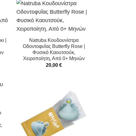
ι |
Natruba Κουδουνίστρα
Οδοντοφυΐας Butterfly Rose |
ών
Φυσικό Καουτσούκ,
Χειροποίητη, Από 0+ Μηνών
20,00
€
υ
ς