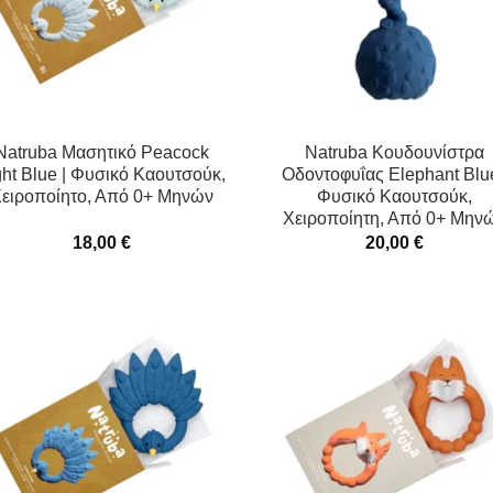
Natruba Μασητικό Peacock
Natruba Κουδουνίστρα
ght Blue | Φυσικό Καουτσούκ,
Οδοντοφυΐας Elephant Blue
ειροποίητο, Από 0+ Μηνών
Φυσικό Καουτσούκ,
Χειροποίητη, Από 0+ Μην
18,00
€
20,00
€