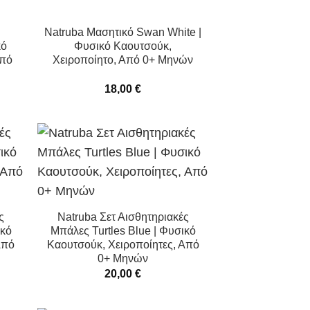
Natruba Μασητικό Swan White |
κό
Φυσικό Καουτσούκ,
Από
Χειροποίητο, Από 0+ Μηνών
18,00
€
ς
Natruba Σετ Αισθητηριακές
ικό
Μπάλες Turtles Blue | Φυσικό
Από
Καουτσούκ, Χειροποίητες, Από
0+ Μηνών
20,00
€