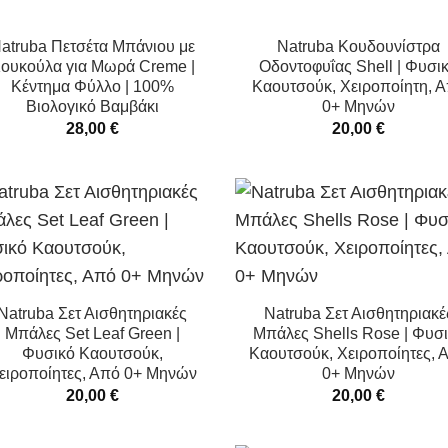
atruba Πετσέτα Μπάνιου με
Natruba Κουδουνίστρα
ουκούλα για Μωρά Creme |
Οδοντοφυΐας Shell | Φυσι
Κέντημα Φύλλο | 100%
Καουτσούκ, Χειροποίητη, 
Βιολογικό Βαμβάκι
0+ Μηνών
28,00
€
20,00
€
Natruba Σετ Αισθητηριακές
Natruba Σετ Αισθητηριακέ
Μπάλες Set Leaf Green |
Μπάλες Shells Rose | Φυσ
Φυσικό Καουτσούκ,
Καουτσούκ, Χειροποίητες, 
ειροποίητες, Από 0+ Μηνών
0+ Μηνών
20,00
€
20,00
€