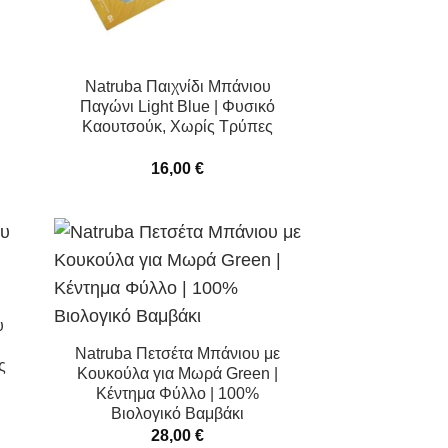
Natruba Παιχνίδι Μπάνιου
Παγώνι Light Blue | Φυσικό
Καουτσούκ, Χωρίς Τρύπες
16,00
€
υ
Natruba Πετσέτα Μπάνιου με
ς
Κουκούλα για Μωρά Green |
Κέντημα Φύλλο | 100%
Βιολογικό Βαμβάκι
28,00
€