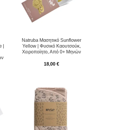
Natruba Μασητικό Sunflower
 |
Yellow | Φυσικό Καουτσούκ,
Χειροποίητο, Από 0+ Μηνών
ών
18,00
€