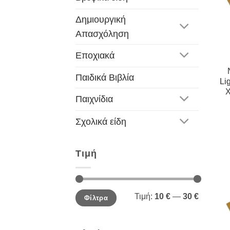
Δημιουργική
Απασχόληση
Εποχιακά
Παιδικά Βιβλία
Li
Χ
Παιχνίδια
Σχολικά είδη
Τιμή
Ελάχιστη
Μέγιστη
Τιμή:
10 €
—
30 €
Φίλτρα
τιμή
τιμή