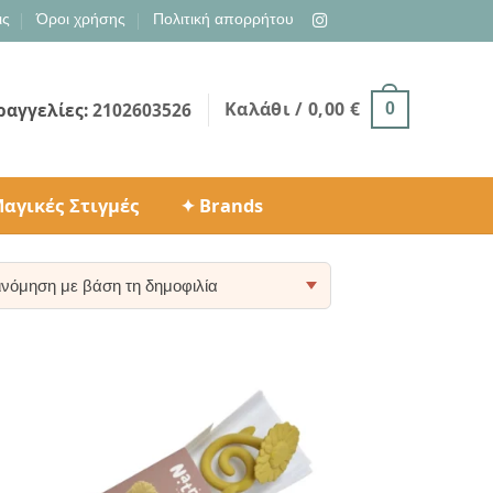
ις
Όροι χρήσης
Πολιτική απορρήτου
Καλάθι /
0,00
€
ραγγελίες:
2102603526
0
αγικές Στιγμές
✦ Brands
ty