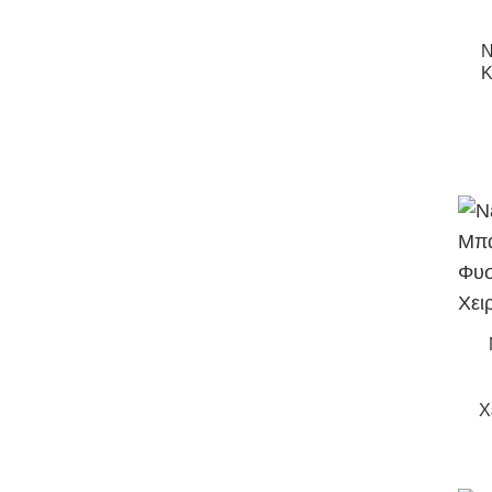
N
Κ
Χ