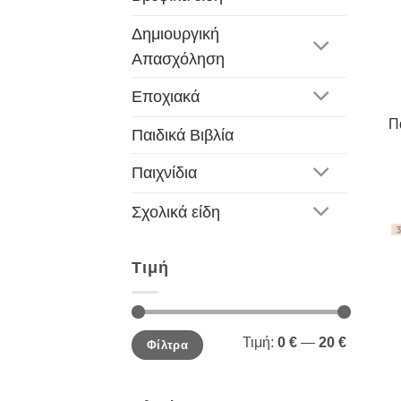
Δημιουργική
Απασχόληση
Εποχιακά
Π
Παιδικά Βιβλία
Παιχνίδια
Σχολικά είδη
Τιμή
Ελάχιστη
Μέγιστη
Τιμή:
0 €
—
20 €
Φίλτρα
τιμή
τιμή