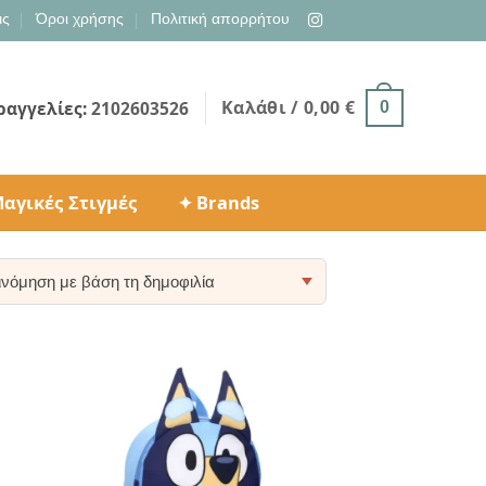
ις
Όροι χρήσης
Πολιτική απορρήτου
Καλάθι /
0,00
€
ραγγελίες:
2102603526
0
αγικές Στιγμές
✦ Brands
ty