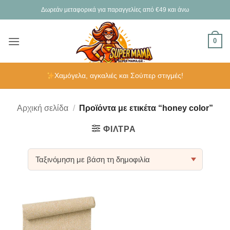
Μετάβαση
Δωρεάν μεταφορικά για παραγγελίες από €49 και άνω
στο
περιεχόμενο
0
Χαμόγελα, αγκαλιές και Σούπερ στιγμές!
Αρχική σελίδα
/
Προϊόντα με ετικέτα “honey color”
ΦΊΛΤΡΑ